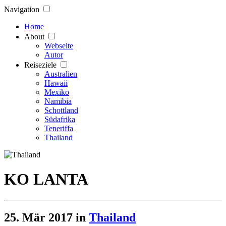
Navigation
Home
About
Webseite
Autor
Reiseziele
Australien
Hawaii
Mexiko
Namibia
Schottland
Südafrika
Teneriffa
Thailand
KO LANTA
25. Mär 2017 in
Thailand